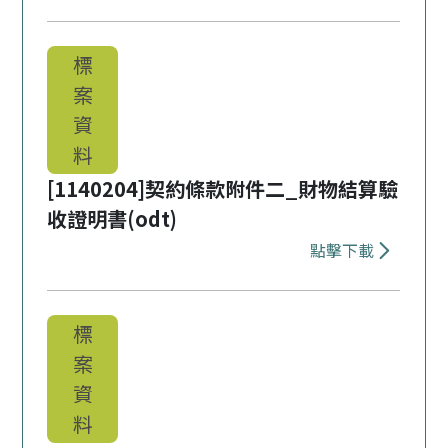
下載 [114
標
案
資
料
[1140204]契約條款附件二_財物結算驗
收證明書(odt)
點擊下載
下載 [114
標
案
資
料