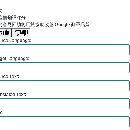
跳到主要內容區塊
文
這個翻譯評分
的意見回饋將用於協助改善 Google 翻譯品質
urce Language:
rget Language:
rce Text:
nslated Text:
e: