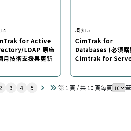
14
項次15
mTrak for Active
CimTrak for
rectory/LDAP 原廠
Databases (必須
個月技術支援與更新
Cimtrak for Serv
授權): 軟體授權與
一年技術支援
第
頁
第
頁
第
頁
第
頁
2
3
4
5
第 1 頁 / 共 10 頁
每頁
筆
下一頁
最後一頁