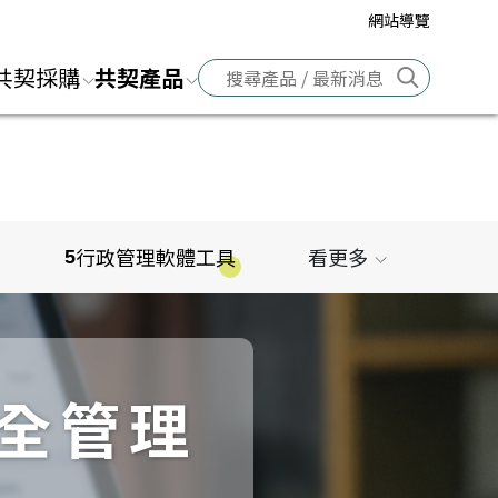
網站導覽
前往搜
共契採購
共契產品
行政管理軟體工具
看更多
5
安全管理