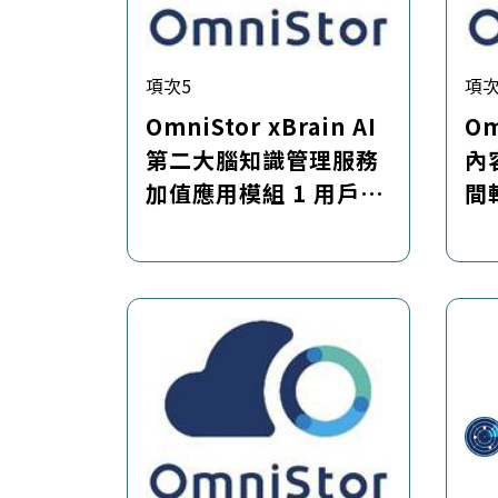
項次5
項次
OmniStor xBrain AI
O
第二大腦知識管理服務
內
加值應用模組 1 用戶軟
間
體授權含維護服務套件
(每年訂閱) (須搭配
OmniStor 企業儲存雲
內容協作平台)