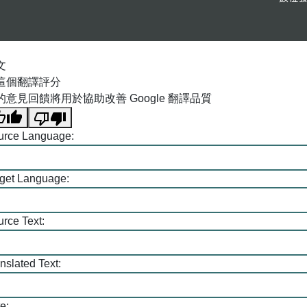
文
這個翻譯評分
的意見回饋將用於協助改善 Google 翻譯品質
urce Language:
rget Language:
rce Text:
nslated Text:
e: