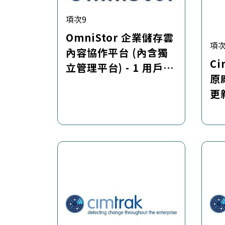
項次9
OmniStor 企業儲存雲
項次
內容協作平台 (內含獨
Ci
立管理平台) - 1 用戶軟
原
體授權含維護服務套件
更
(每年訂閱)