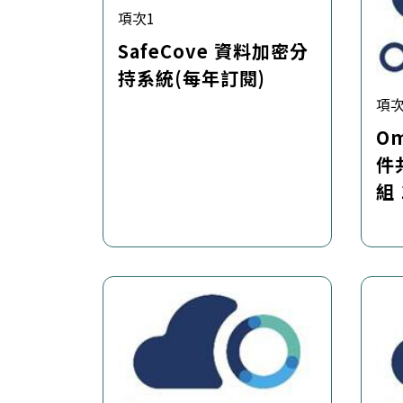
項次1
SafeCove 資料加密分
持系統(每年訂閱)
項次
Om
件
組
搭配
儲