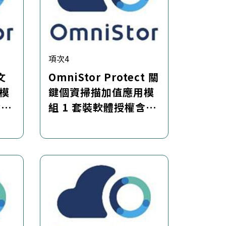
項次4
 文
OmniStor Protect 關
模
鍵個資掃描加值應用模
含維
組 1 套裝軟體授權含維
閱)
護服務套件 (每年訂閱)
 企
(須搭配 OmniStor 企
台)
業儲存雲內容協作平台)