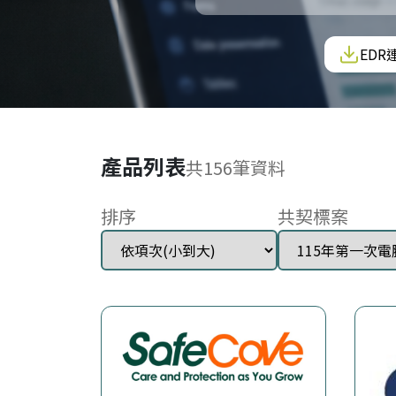
EDR
產品列表
共
156
筆資料
排序
共契標案