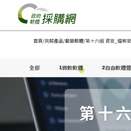
跳到主要內容區塊
政府軟體採購網
:::
首頁
/
共契產品
/
套裝軟體
/
第十六組 資安_檔案
全部
微軟軟體
自由軟體
1
2
第十六