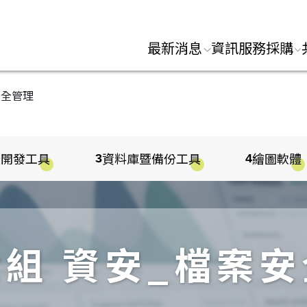
:::
最新消息
資訊服務採購
安全管理
暨開發工具
資料庫暨備份工具
繪圖軟體
3
4
組 資安_檔案