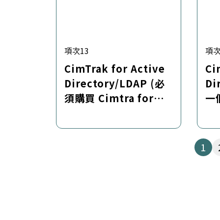
項次13
項次
CimTrak for Active
Ci
Directory/LDAP (必
Di
須購買 Cimtra for
一
Server 授權) : 軟體授
權授權與原廠一年技術
支援
第
頁
1