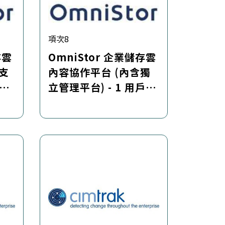
項次8
存雲
OmniStor 企業儲存雲
術支
內容協作平台 (內含獨
期
立管理平台) - 1 用戶軟
體授權