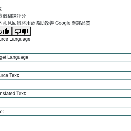
文
這個翻譯評分
的意見回饋將用於協助改善 Google 翻譯品質
urce Language:
rget Language:
rce Text:
nslated Text:
e: