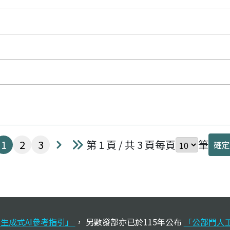
第
頁
第
頁
第
頁
1
2
3
第 1 頁 / 共 3 頁
每頁
筆
確
下一頁
最後一頁
生成式AI參考指引」
， 另數發部亦已於115年公布
「公部門人