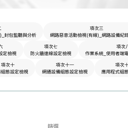
二
項次三
)_封包監聽與分析
網路惡意活動檢視(有線)_網路設備紀
六
項次七
項次
設定檢視
防火牆連線設定檢視
作業系統_使用者端
項次十
項次十一
項次
器組態設定檢視
網通設備組態設定檢視
應用程式組
篩選