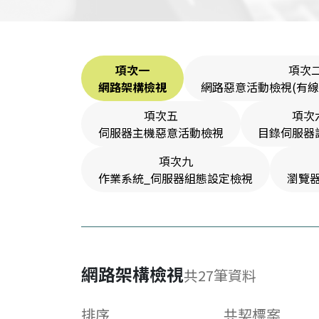
項次一
項次
網路架構檢視
網路惡意活動檢視(有線
項次五
項次
伺服器主機惡意活動檢視
目錄伺服器
項次九
作業系統_伺服器組態設定檢視
瀏覽
網路架構檢視
共
27
筆資料
排序
共契標案