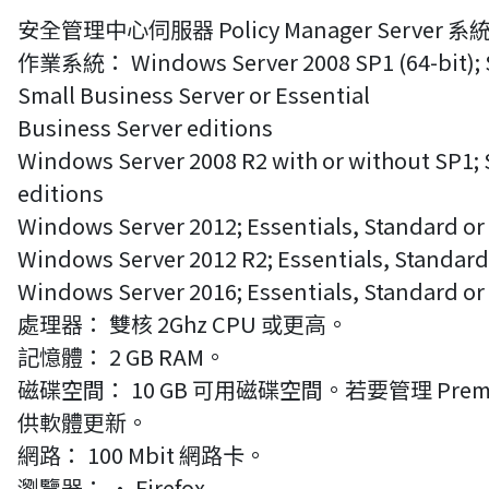
安全管理中心伺服器 Policy Manager Server 系
作業系統： Windows Server 2008 SP1 (64-bit); St
Small Business Server or Essential
Business Server editions
Windows Server 2008 R2 with or without SP1; 
editions
Windows Server 2012; Essentials, Standard or
Windows Server 2012 R2; Essentials, Standard
Windows Server 2016; Essentials, Standard or
處理器： 雙核 2Ghz CPU 或更高。
記憶體： 2 GB RAM。
磁碟空間： 10 GB 可用磁碟空間。若要管理 Prem
供軟體更新。
網路： 100 Mbit 網路卡。
瀏覽器： • Firefox