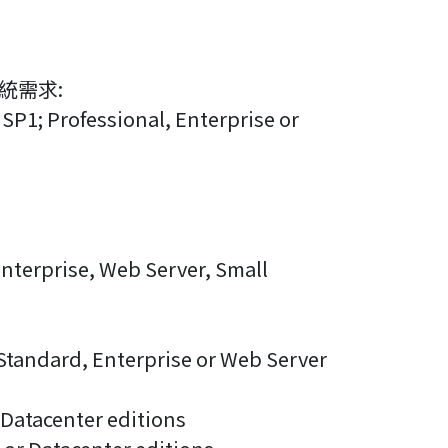
系統需求:
1; Professional, Enterprise or
nterprise, Web Server, Small
Standard, Enterprise or Web Server
 Datacenter editions