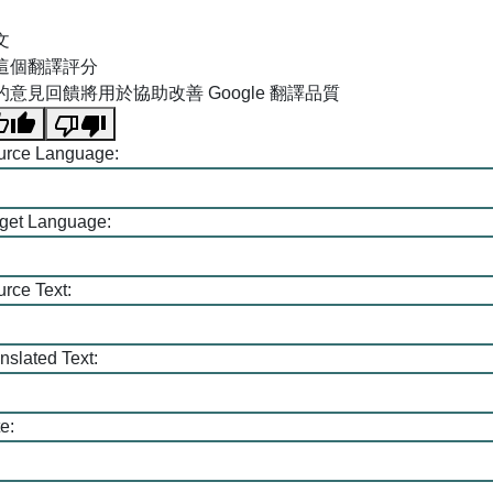
跳到主要內容區塊
文
這個翻譯評分
的意見回饋將用於協助改善 Google 翻譯品質
urce Language:
rget Language:
rce Text:
nslated Text:
e: