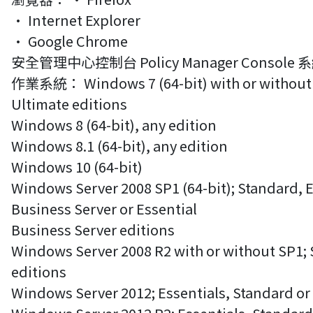
• Internet Explorer
• Google Chrome
安全管理中心控制台 Policy Manager Console 
作業系統： Windows 7 (64-bit) with or without SP
Ultimate editions
Windows 8 (64-bit), any edition
Windows 8.1 (64-bit), any edition
Windows 10 (64-bit)
Windows Server 2008 SP1 (64-bit); Standard, E
Business Server or Essential
Business Server editions
Windows Server 2008 R2 with or without SP1; 
editions
Windows Server 2012; Essentials, Standard or