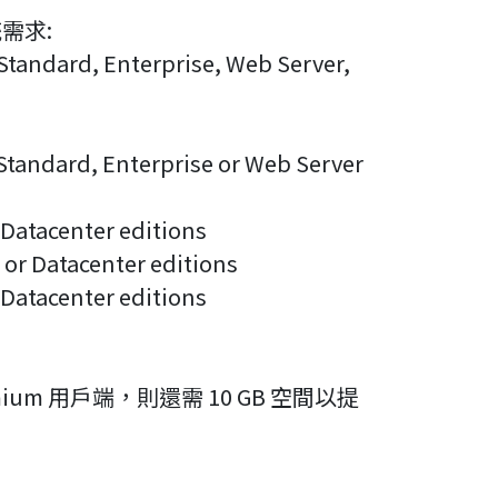
統需求:
andard, Enterprise, Web Server,
Standard, Enterprise or Web Server
 Datacenter editions
 or Datacenter editions
 Datacenter editions
ium 用戶端，則還需 10 GB 空間以提