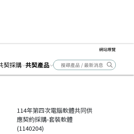
網站導覽
前往搜
共契採購
共契產品
114年第四次電腦軟體共同供
應契約採購-套裝軟體
(1140204)