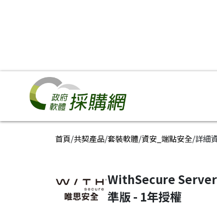
政府軟體採購網
:::
首頁
/
共契產品
/
套裝軟體
/
資安_端點安全
/
詳細
WithSecure Serv
準版 - 1年授權