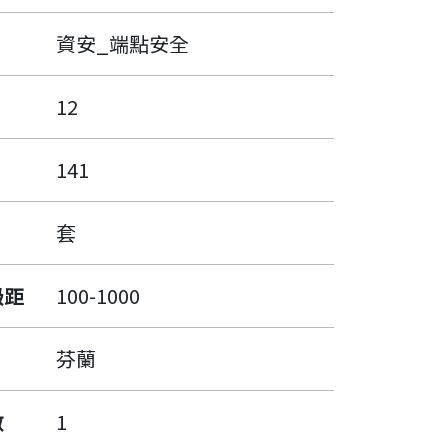
資安_端點安全
12
141
套
級距
100-1000
芬蘭
數
1